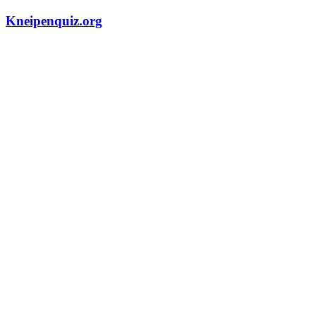
Zum
Kneipenquiz.org
Inhalt
springen