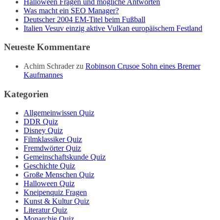
Halloween Fragen und mögliche Antworten
Was macht ein SEO Manager?
Deutscher 2004 EM-Titel beim Fußball
Italien Vesuv einzig aktive Vulkan europäischem Festland
Neueste Kommentare
Achim Schrader
zu
Robinson Crusoe Sohn eines Bremer
Kaufmannes
Kategorien
Allgemeinwissen Quiz
DDR Quiz
Disney Quiz
Filmklassiker Quiz
Fremdwörter Quiz
Gemeinschaftskunde Quiz
Geschichte Quiz
Große Menschen Quiz
Halloween Quiz
Kneipenquiz Fragen
Kunst & Kultur Quiz
Literatur Quiz
Monarchie Quiz