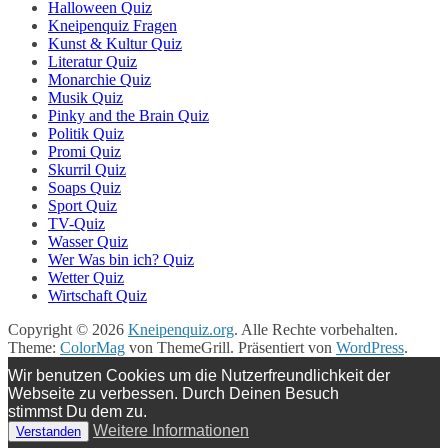
Halloween Quiz
Kneipenquiz Fragen
Kunst & Kultur Quiz
Literatur Quiz
Monarchie Quiz
Musik Quiz
Pinky and the Brain Quiz
Politik Quiz
Promi Quiz
Skurril Quiz
Soaps Quiz
Sport Quiz
TV-Quiz
Wasser Quiz
Wer Was bin ich? Quiz
Wetter Quiz
Wirtschaft Quiz
Copyright © 2026
Kneipenquiz.org
. Alle Rechte vorbehalten.
Theme:
ColorMag
von ThemeGrill. Präsentiert von
WordPress
.
Wir benutzen Cookies um die Nutzerfreundlichkeit der
Webseite zu verbessen. Durch Deinen Besuch
stimmst Du dem zu.
Weitere Informationen
Verstanden