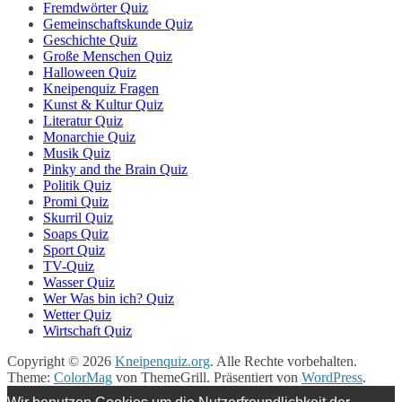
Fremdwörter Quiz
Gemeinschaftskunde Quiz
Geschichte Quiz
Große Menschen Quiz
Halloween Quiz
Kneipenquiz Fragen
Kunst & Kultur Quiz
Literatur Quiz
Monarchie Quiz
Musik Quiz
Pinky and the Brain Quiz
Politik Quiz
Promi Quiz
Skurril Quiz
Soaps Quiz
Sport Quiz
TV-Quiz
Wasser Quiz
Wer Was bin ich? Quiz
Wetter Quiz
Wirtschaft Quiz
Copyright © 2026
Kneipenquiz.org
. Alle Rechte vorbehalten.
Theme:
ColorMag
von ThemeGrill. Präsentiert von
WordPress
.