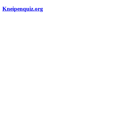
Zum
Kneipenquiz.org
Inhalt
springen