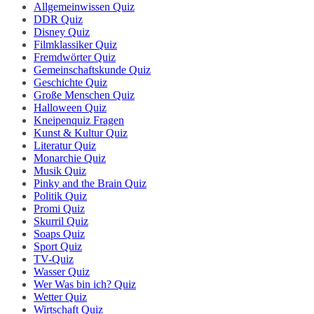
Allgemeinwissen Quiz
DDR Quiz
Disney Quiz
Filmklassiker Quiz
Fremdwörter Quiz
Gemeinschaftskunde Quiz
Geschichte Quiz
Große Menschen Quiz
Halloween Quiz
Kneipenquiz Fragen
Kunst & Kultur Quiz
Literatur Quiz
Monarchie Quiz
Musik Quiz
Pinky and the Brain Quiz
Politik Quiz
Promi Quiz
Skurril Quiz
Soaps Quiz
Sport Quiz
TV-Quiz
Wasser Quiz
Wer Was bin ich? Quiz
Wetter Quiz
Wirtschaft Quiz