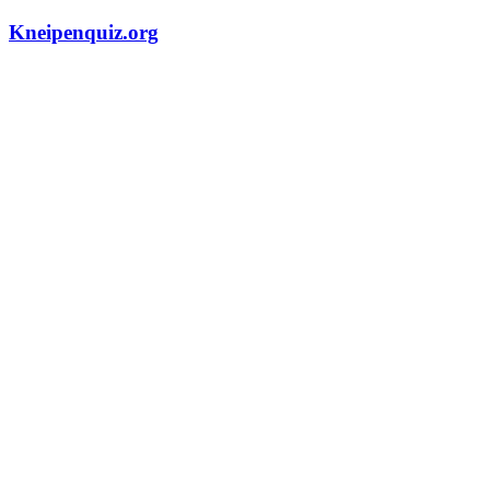
Zum
Kneipenquiz.org
Inhalt
springen