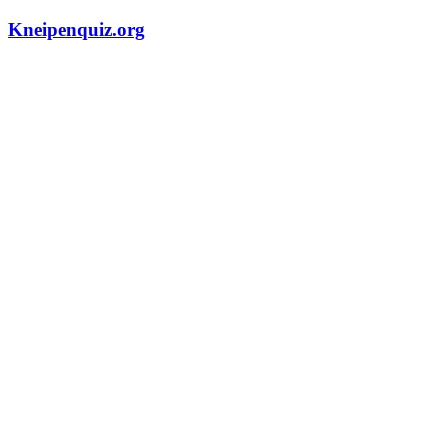
Zum
Kneipenquiz.org
Inhalt
springen