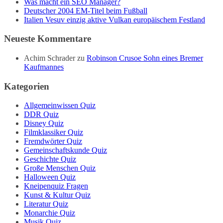
Was macht ein SEO Manager?
Deutscher 2004 EM-Titel beim Fußball
Italien Vesuv einzig aktive Vulkan europäischem Festland
Neueste Kommentare
Achim Schrader
zu
Robinson Crusoe Sohn eines Bremer
Kaufmannes
Kategorien
Allgemeinwissen Quiz
DDR Quiz
Disney Quiz
Filmklassiker Quiz
Fremdwörter Quiz
Gemeinschaftskunde Quiz
Geschichte Quiz
Große Menschen Quiz
Halloween Quiz
Kneipenquiz Fragen
Kunst & Kultur Quiz
Literatur Quiz
Monarchie Quiz
Musik Quiz