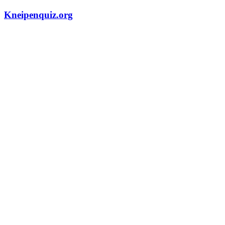
Zum
Kneipenquiz.org
Inhalt
springen