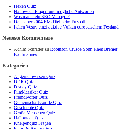
Hexen Quiz
Halloween Fragen und mögliche Antworten
Was macht ein SEO Manager?
Deutscher 2004 EM-Titel beim Fußball
Italien Vesuv einzig aktive Vulkan europäischem Festland
Neueste Kommentare
Achim Schrader
zu
Robinson Crusoe Sohn eines Bremer
Kaufmannes
Kategorien
Allgemeinwissen Quiz
DDR Quiz
Disney Quiz
Filmklassiker Quiz
Fremdwörter Quiz
Gemeinschaftskunde Quiz
Geschichte Quiz
Große Menschen Quiz
Halloween Quiz
Kneipenquiz Fragen
Kunst & Kultur Quiz