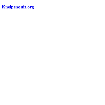
Zum
Kneipenquiz.org
Inhalt
springen