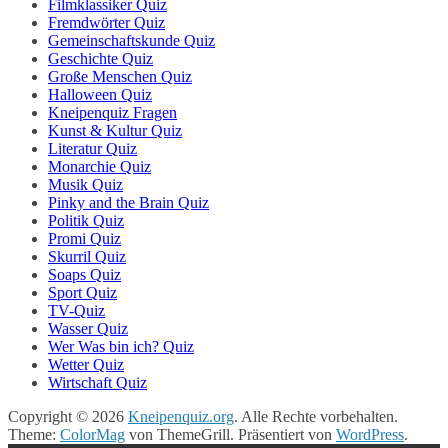
Filmklassiker Quiz
Fremdwörter Quiz
Gemeinschaftskunde Quiz
Geschichte Quiz
Große Menschen Quiz
Halloween Quiz
Kneipenquiz Fragen
Kunst & Kultur Quiz
Literatur Quiz
Monarchie Quiz
Musik Quiz
Pinky and the Brain Quiz
Politik Quiz
Promi Quiz
Skurril Quiz
Soaps Quiz
Sport Quiz
TV-Quiz
Wasser Quiz
Wer Was bin ich? Quiz
Wetter Quiz
Wirtschaft Quiz
Copyright © 2026
Kneipenquiz.org
. Alle Rechte vorbehalten.
Theme:
ColorMag
von ThemeGrill. Präsentiert von
WordPress
.