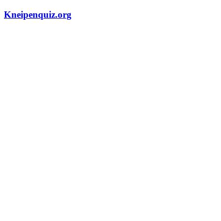
Zum
Kneipenquiz.org
Inhalt
springen